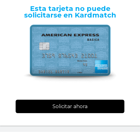
Esta tarjeta no puede
solicitarse en Kardmatch
Solicitar ahora