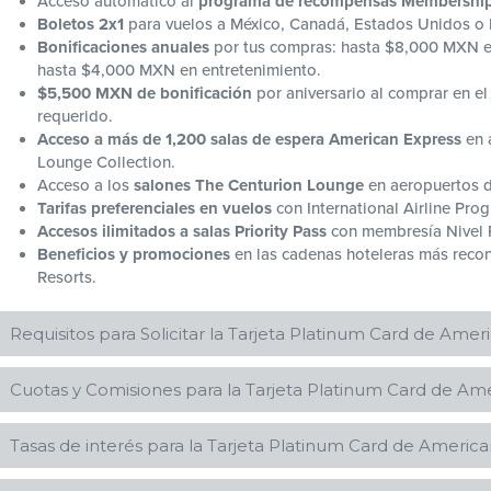
Acceso automático al
programa de recompensas Membershi
Boletos 2x1
para vuelos a México, Canadá, Estados Unidos o E
Bonificaciones anuales
por tus compras: hasta $8,000 MXN en 
hasta $4,000 MXN en entretenimiento.
$5,500 MXN de bonificación
por aniversario al comprar en el
requerido.
Acceso a más de 1,200 salas de espera American Express
en 
Lounge Collection.
Acceso a los
salones The Centurion Lounge
en aeropuertos d
Tarifas preferenciales en vuelos
con International Airline Pro
Accesos ilimitados a salas Priority Pass
con membresía Nivel Pre
Beneficios y promociones
en las cadenas hoteleras más reco
Resorts.
Requisitos para Solicitar la Tarjeta Platinum Card de Amer
Buen historial crediticio (sin atrasos ni sobregiros)
Cuotas y Comisiones para la Tarjeta Platinum Card de Ame
Ser mayor de 18 años.
Antigüedad en el empleo mínimo 3 meses.
Cuota Anual del Titular:
$ 1,300 Dólares + 
Tener ingresos mínimos de $100,000.00 pesos M.N. (cien mil pes
Tasas de interés para la Tarjeta Platinum Card de America
Comprobación de ingresos con una de las siguientes opciones: 
Cuota Anual Tarjetas Adicionales:
$ 230 Dólares + I
inversión a nombre del solicitante de La Tarjeta o los recibos de
Tasa de interés anual promocional
N/A