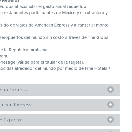
p Rewards
.
uropa al acumular el gasto anual requerido.
restaurantes participantes de México y el extranjero y
 sitio de viajes de American Express y alcanzar el monto
aeropuertos del mundo sin costo a través de The Global
e la República mexicana.
gram.
stige (válida para el titular de la tarjeta).
nocidas alrededor del mundo por medio de Fine Hotels +
ican Express:
rican Express:
IVA
os M.N.).
n Express:
últimos 3 meses de Estados de Cuenta de cheques o de
VA
 nómina de los tres últimos meses.