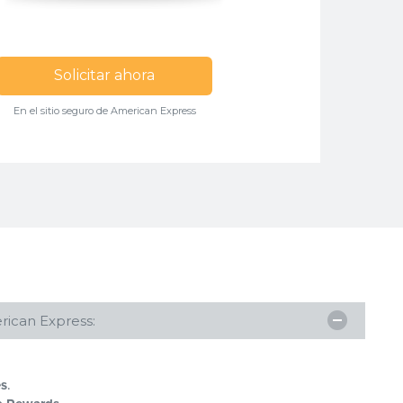
Solicitar ahora
En el sitio seguro de American Express
rican Express:
es
.