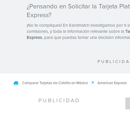
¿Pensando en Solicitar la Tarjeta Pl
Express?
¡No te compliques! En Kardmatch investigamos por ti sus
comisiones, y toda la información relevante sobre la
Ta
Express
, para que puedas tomar una decisión inform
P U B L I C I D A
>
Comparar Tarjetas de Crédito en México
American Express
P U B L I C I D A D