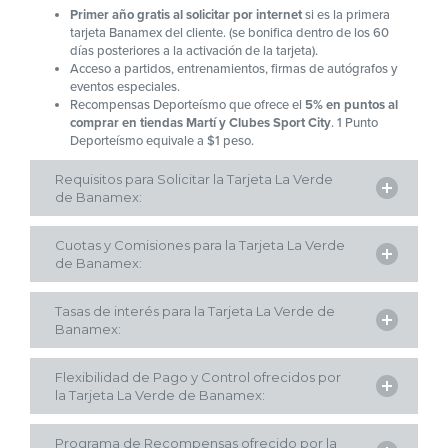
Primer año gratis al solicitar por internet
si es la primera
tarjeta Banamex del cliente. (se bonifica dentro de los 60
días posteriores a la activación de la tarjeta).
Acceso a partidos, entrenamientos, firmas de autógrafos y
eventos especiales.
Recompensas Deporteísmo que ofrece el
5% en puntos al
comprar en tiendas Martí y Clubes Sport City
. 1 Punto
Deporteísmo equivale a $1 peso.
Requisitos para Solicitar la Tarjeta La Verde
de Banamex:
Edad de 18 a 69 años 11 meses.
Ingresos mínimos de $7,000 pesos al mes.
Cuotas y Comisiones para la Tarjeta La Verde
Contar con una tarjeta de crédito y buen historial crediticio
de Banamex:
(sin atrasos ni sobregiros).
Identificación Oficial vigente con fotografía y firma.
Cuota Anual del Titular:
Tasas de interés para la Tarjeta La Verde de
Comprobante de domicilio.
Banamex:
Comprobantes de ingresos.
$ 600 Pesos + IVA
Tasa de interés anual promocional aplicable para
Flexibilidad de Pago y Control ofrecidos por
Cuota Anual Tarjetas Adicionales:
compras:
la Tarjeta La Verde de Banamex:
$ 300 Pesos + IVA
N/A
Monto de Línea de Crédito Mínima Garantizada:
Programa de Recompensas ofrecido por la