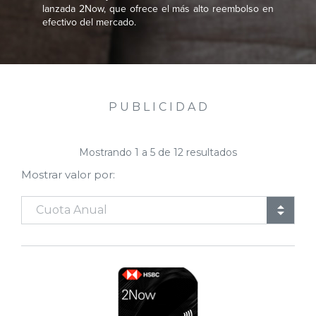
lanzada 2Now, que ofrece el más alto reembolso en
efectivo del mercado.
P U B L I C I D A D
Mostrando
1
a
5
de
12
resultados
Mostrar valor por: