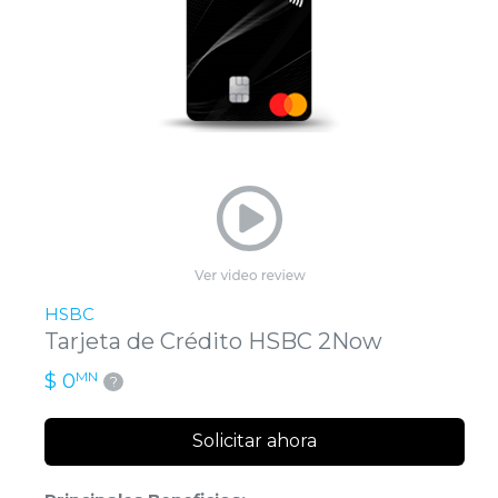
HSBC
Tarjeta de Crédito HSBC 2Now
MN
$ 0
?
Solicitar ahora