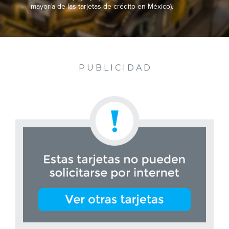
mayoría de las tarjetas de crédito en México).
P U B L I C I D A D