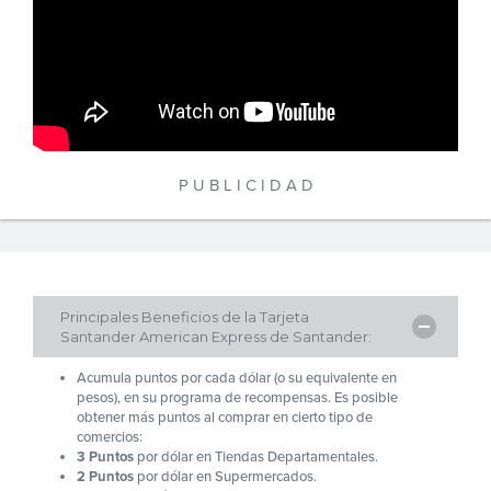
P U B L I C I D A D
Principales Beneficios de la Tarjeta
Santander American Express de Santander:
Acumula puntos por cada dólar (o su equivalente en
pesos), en su programa de recompensas. Es posible
obtener más puntos al comprar en cierto tipo de
comercios:
3 Puntos
por dólar en Tiendas Departamentales.
2 Puntos
por dólar en Supermercados.