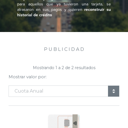
para aquellos que ya tuvieron una tarjeta, se
atrasaron en sus pagos y quieren
reconstruir su
historial de crédito
P U B L I C I D A D
Mostrando
1
a
2
de
2
resultados
Mostrar valor por: