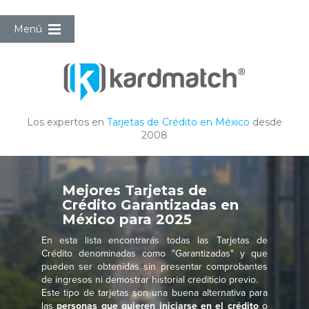
Menú
Los expertos en
Tarjetas de Crédito en México
desde
2008
Mejores Tarjetas de
Crédito Garantizadas en
México para 2025
En esta lista encontrarás todas las Tarjetas de
Crédito denominadas como "Garantizadas" y que
pueden ser obtenidas sin presentar comprobantes
de ingresos ni demostrar historial crediticio previo.
Este tipo de tarjetas son una buena alternativa para
las
personas que quieren iniciarse en el crédito
o